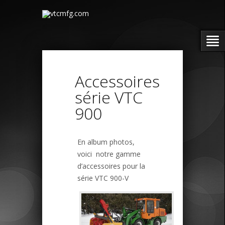
Accessoires
série VTC
900
En album photos,
voici notre gamme
d’accessoires pour la
série VTC 900-V