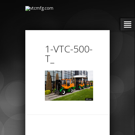
1-VTC-500-
T_
← Previous
Next →