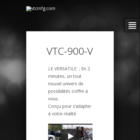
VTC-900-V
LE VERSATILE ; En 2
minutes, un tout
nouvel univers de
possibilités s’offre à
vous.
Conçu pour s’adapter
à votre réalité